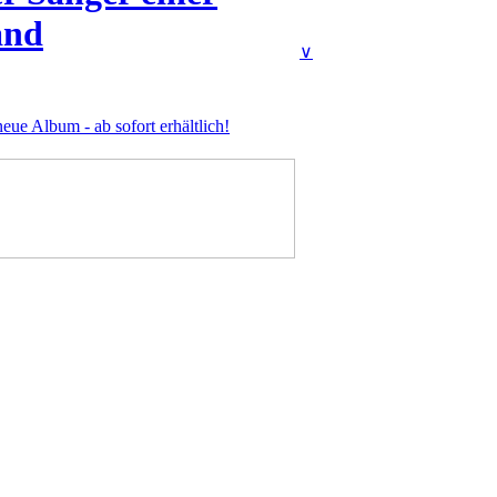
and
∨
eue Album - ab sofort erhältlich!