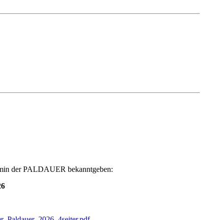
ermin der PALDAUER bekanntgeben:
26
er_Paldauer_2026_4seiter.pdf