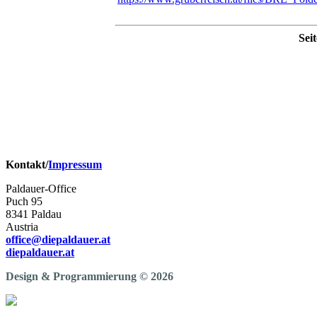
Seit
© 2026 Die Paldauer.
Franz Griesbacher
Erwin Pfundner
Didi Ganshofer
Renato Wohllaib
Tony Hofer
Harry Muster
Kontakt/
Impressum
Paldauer-Office
Puch 95
8341 Paldau
Austria
office@diepaldauer.at
diepaldauer.at
Design & Programmierung © 2026