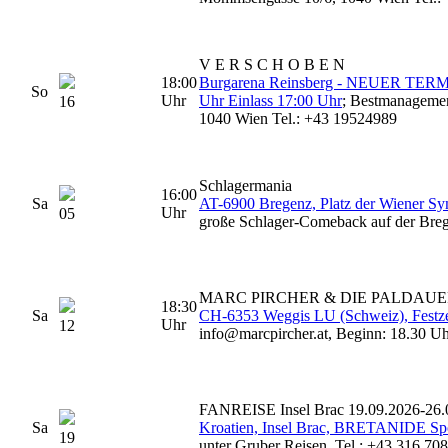
V E R S C H O B E N
18:00
Burgarena Reinsberg - NEUER TERMIN
So
Uhr
Uhr Einlass 17:00 Uhr
; Bestmanageme
16
1040 Wien Tel.: +43 19524989
Schlagermania
16:00
Sa
AT-6900 Bregenz, Platz der Wiener S
Uhr
05
große Schlager-Comeback auf der Br
MARC PIRCHER & DIE PALDAU
18:30
Sa
CH-6353 Weggis LU (Schweiz), Festzel
Uhr
12
info@marcpircher.at, Beginn: 18.30 U
FANREISE Insel Brac 19.09.2026-26.
Sa
Kroatien, Insel Brac, BRETANIDE Spo
19
unter Gruber Reisen, Tel.: +43 316 70