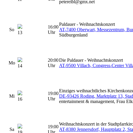
petereibl@gmx.net
Paldauer - Weihnachtskonzert
16:00
So
AT-7400 Oberwart, Messezentrum, Bur
Uhr
13
Südburgenland
20:00
Die Paldauer - Weihnachtskonzert
Mo
Uhr
AT-9500 Villach, Congress-Center Vill
14
Einziges weihnachtliches Kirchenkonze
19:00
Mi
DE-93426 Roding, Marktplatz 13, Stadt
Uhr
16
entertainment & management, Frau Elk
Weihnachtskonzert in der Stadtpfarrkir
19:00
Sa
AT-8380 Jennersdorf, Hauptplatz 2, Sta
Uhr
19