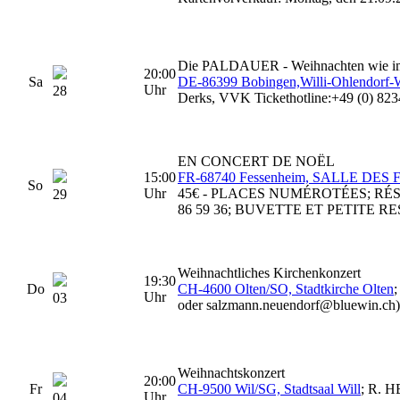
Die PALDAUER - Weihnachten wie i
20:00
Sa
DE-86399 Bobingen,Willi-Ohlendorf-W
Uhr
28
Derks, VVK Tickethotline:+49 (0) 823
EN CONCERT DE NOËL
15:00
FR-68740 Fessenheim, SALLE DE
So
Uhr
45€ - PLACES NUMÉROTÉES; RÉSERV
29
86 59 36; BUVETTE ET PETITE 
Weihnachtliches Kirchenkonzert
19:30
Do
CH-4600 Olten/SO, Stadtkirche Olten
;
Uhr
03
oder salzmann.neuendorf@bluewin.ch)
Weihnachtskonzert
20:00
Fr
CH-9500 Wil/SG, Stadtsaal Will
; R. H
Uhr
04