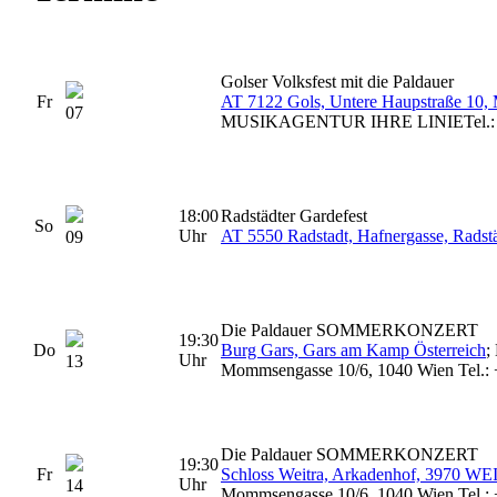
Golser Volksfest mit die Paldauer
Fr
AT 7122 Gols, Untere Haupstraße 10,
07
MUSIKAGENTUR IHRE LINIETel.: 0
18:00
Radstädter Gardefest
So
Uhr
AT 5550 Radstadt, Hafnergasse, Radst
09
Die Paldauer SOMMERKONZERT
19:30
Do
Burg Gars, Gars am Kamp Österreich
;
Uhr
13
Mommsengasse 10/6, 1040 Wien Tel.:
Die Paldauer SOMMERKONZERT
19:30
Fr
Schloss Weitra, Arkadenhof, 3970 W
Uhr
14
Mommsengasse 10/6, 1040 Wien Tel.: