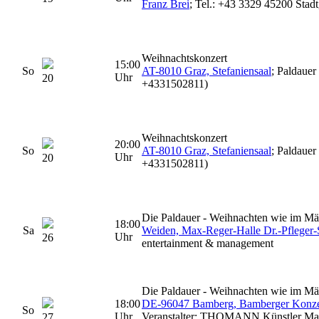
Franz Brei
; Tel.: +43 3329 45200 Stad
Weihnachtskonzert
15:00
So
AT-8010 Graz, Stefaniensaal
; Paldauer
Uhr
20
+4331502811)
Weihnachtskonzert
20:00
So
AT-8010 Graz, Stefaniensaal
; Paldauer
Uhr
20
+4331502811)
Die Paldauer - Weihnachten wie im M
18:00
Sa
Weiden, Max-Reger-Halle Dr.-Pfleger-
Uhr
26
entertainment & management
Die Paldauer - Weihnachten wie im M
18:00
DE-96047 Bamberg, Bamberger Konzert
So
Uhr
Veranstalter: THOMANN Künstler M
27