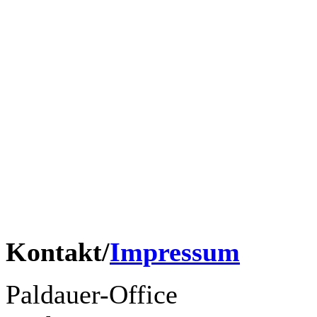
© 2026 Die Paldauer.
Franz Griesbacher
Erwin Pfundner
Didi Ganshofer
Renato Wohllaib
Tony Hofer
Harry Muster
Kontakt/
Impressum
Paldauer-Office